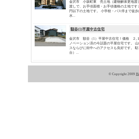
金沢市 小坂町東 売土地（建物解体更地渡し
渡しで、お手頃面積・お手頃価格の土地です
円以下の土地です。 小学校・バス停まで徒歩
水...
額谷(1)平屋中古住宅
金沢市 額谷（1）平屋中古住宅！価格 ２,
ノベーション済の今話題の平屋住宅です。 
スならびに街中へのアクセスも良好です。 
台）...
© Copyright 2009
H