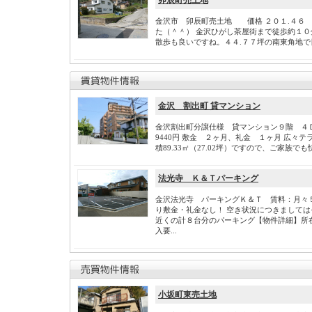
金沢市 卯辰町売土地 価格 ２０１.４６
た（＾＾） 金沢ひがし茶屋街まで徒歩約１０
散歩も良いですね。４４.７７坪の南東角地で日
金沢 割出町 貸マンション
金沢割出町分譲仕様 貸マンション９階 ４Ｄ
9440円 敷金 ２ヶ月、礼金 １ヶ月 広々テ
積89.33㎡（27.02坪）ですので、ご家族でも
法光寺 Ｋ＆Ｔパーキング
金沢法光寺 パーキングＫ＆Ｔ 賃料：月々５
り敷金・礼金なし！ 空き状況につきまして
近くの計８台分のパーキング【物件詳細】所
入要...
小坂町東売土地