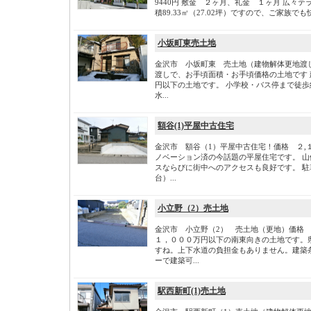
9440円 敷金 ２ヶ月、礼金 １ヶ月 広々テ
積89.33㎡（27.02坪）ですので、ご家族でも
小坂町東売土地
金沢市 小坂町東 売土地（建物解体更地渡し
渡しで、お手頃面積・お手頃価格の土地です
円以下の土地です。 小学校・バス停まで徒歩
水...
額谷(1)平屋中古住宅
金沢市 額谷（1）平屋中古住宅！価格 ２,
ノベーション済の今話題の平屋住宅です。 
スならびに街中へのアクセスも良好です。 
台）...
小立野（2）売土地
金沢市 小立野（2） 売土地（更地）価格 
１，０００万円以下の南東向きの土地です。
すね。上下水道の負担金もありません。建築
ーで建築可...
駅西新町(1)売土地