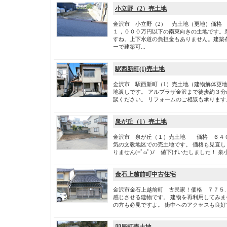
小立野（2）売土地
金沢市 小立野（2） 売土地（更地）価格 
１，０００万円以下の南東向きの土地です。
すね。上下水道の負担金もありません。建築
ーで建築可...
駅西新町(1)売土地
金沢市 駅西新町（1）売土地（建物解体更地
地渡しです。 アルプラザ金沢まで徒歩約３分
談ください。 リフォームのご相談も承ります。 
泉が丘（1）売土地
金沢市 泉が丘（１）売土地 価格 ６４
気の文教地区での売土地です。 価格も見直し
りません(=ﾟωﾟ)ﾉ 値下げいたしました！ 
金石上越前町中古住宅
金沢市金石上越前町 古民家！価格 ７７５.
感じさせる建物です。 建物を再利用してみま
の方も必見ですよ。 街中へのアクセスも良好で
卯辰町売土地