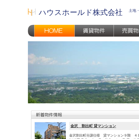
土地
ハウスホールド株式会社
金沢 割出町 貸マンション
金沢割出町分譲仕様 貸マンション９階 ４Ｄ