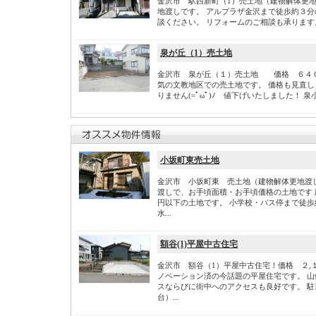
金沢市 駅西新町（1）売土地（建物解体更地
地渡しです。 アルプラザ金沢まで徒歩約３分
談ください。 リフォームのご相談も承ります。 
泉が丘（1）売土地
金沢市 泉が丘（１）売土地 価格 ６４
気の文教地区での売土地です。 価格も見直し
りません(=ﾟωﾟ)ﾉ 値下げいたしました！ 
小坂町東売土地
金沢市 小坂町東 売土地（建物解体更地渡し
渡しで、お手頃面積・お手頃価格の土地です
円以下の土地です。 小学校・バス停まで徒歩
水...
額谷(1)平屋中古住宅
金沢市 額谷（1）平屋中古住宅！価格 ２,
ノベーション済の今話題の平屋住宅です。 
スならびに街中へのアクセスも良好です。 
台）...